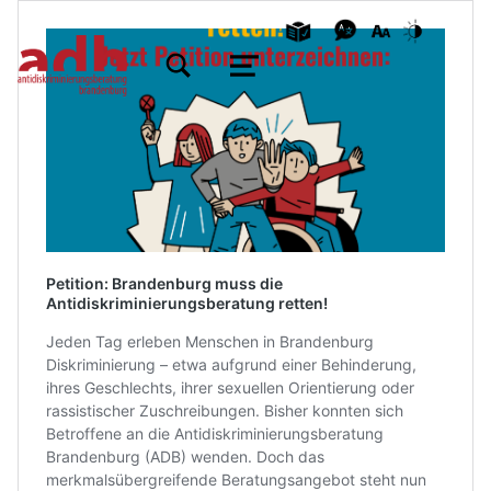
TOGGLE SEARCH FORM MODAL BOX
MENU
Petition: Brandenburg muss die
Antidiskriminierungsberatung retten!
Jeden Tag erleben Menschen in Brandenburg
Diskriminierung – etwa aufgrund einer Behinderung,
ihres Geschlechts, ihrer sexuellen Orientierung oder
rassistischer Zuschreibungen. Bisher konnten sich
Betroffene an die Antidiskriminierungsberatung
Brandenburg (ADB) wenden. Doch das
merkmalsübergreifende Beratungsangebot steht nun