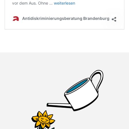
Petition: Brandenburg muss die Antidiskriminierungsberatung retten!
vor dem Aus. Ohne …
weiterlesen
Antidiskriminierungsberatung Brandenburg